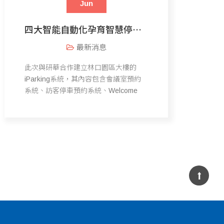
Jun
四大智能自動化孕育智慧停車場-研華合作案
最新消息
此次與研華合作建立林口園區大樓的
iParking系統，其內容包含會議室預約
系統、訪客停車預約系統、Welcome
Board、智慧停車引導系統、智能尋車
系統及智慧節能燈光等項目。