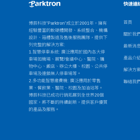
快速連
首頁
博辰科技”Parktron”成立於2001年，擁有
經驗豐富的軟硬體開發、系統整合、機構
關於我
設計、箱體製造及售後服務團隊，提供下
列完整的解決方案:
最新消
1.智慧停車系統: 廣泛應用於國內各大停
產品介
車場如機場、展覽/會議中心、醫院、購
物中心、飯店、辦公大樓、校園、公共停
解決方
車場及連鎖無人停車場等。
2.多功能智慧繳費機: 廣泛應用於零售
聯絡我
業、餐飲業、醫院、校園及加油站等。
博辰科技已成功行銷拓展到全世界20個
國家，將不斷的持續創新，提供客戶優質
的產品及服務。