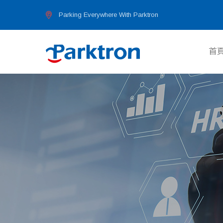
首
Parking Everywhere With Parktron
首