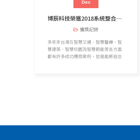
Dec
博辰科技榮獲2018系統整合輸出獎
獲獎記錄
多年來台灣在智慧交通、智慧醫療、智
慧建築、智慧校園及智慧節能等各方面
都有許多成功應用案例，若是能將這些
案例整廠輸出海外，不僅有利於它國民
眾之福祉，也能為台灣經濟及產業帶來
正面效益，而【系統整合輸出獎】之設
立，係鼓勵業者將台灣成功的智慧城市
應用案例複製到海外。